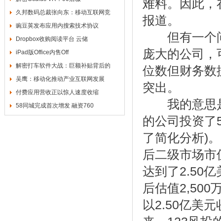
难料。因此，
久邦数码总裁张向东：移动互联网竞
报道。
豌豆荚发布应用内搜索技术协议
但有一个问
Dropbox收购阅读平台 云储
庞大的公司，
iPad版Office内售Off
解密打车软件大战：巨额补贴背后的
位数但财务数
吴鹰：移动化推动产业互联网发展
突出。
付费应用营收正以惊人速度收缩
我的意思是：
58同城完成首次增发 融资760
的公司投资了5
了简化分析)
后二级市场市
达到了2.50
后估值2,50
以2.50亿美元